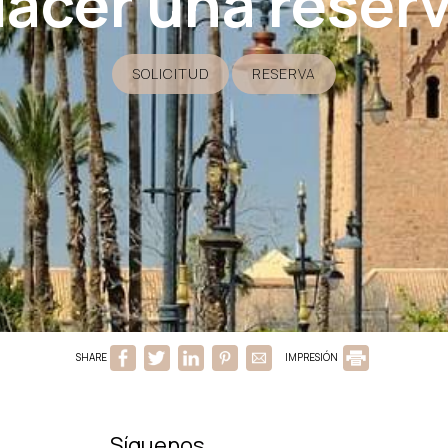
acer una reser
SOLICITUD
RESERVA
SHARE
IMPRESIÓN
Síguenos